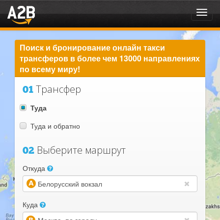
Toggl
navig
Поиск и бронирование онлайн такси
трансферов в более чем 13000 направлениях
по всему миру!
Трансфер
01
Туда
Туда и обратно
Выберите маршрут
02
Откуда
(warning)
Куда