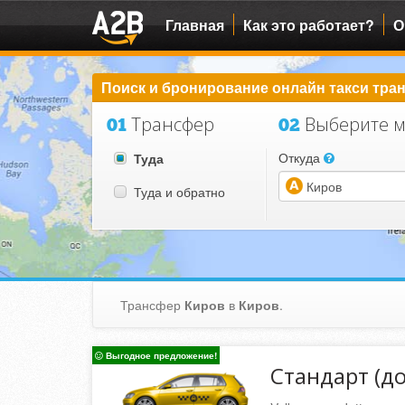
Главная
Как это работает?
О
Поиск и бронирование онлайн такси тран
Трансфер
Выберите м
01
02
Откуда
Туда
Туда и обратно
(warning)
Трансфер
Киров
в
Киров
.
Выгодное предложение!
Стандарт (до