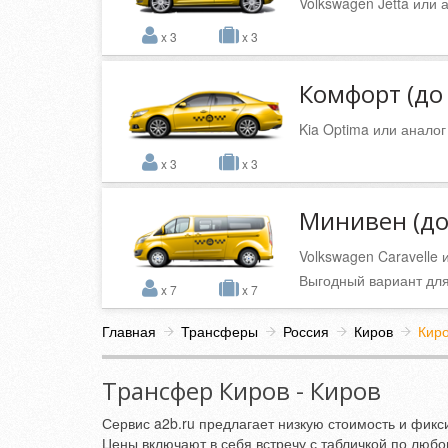
Volkswagen Jetta или 
x 3
x 3
Комфорт (до 
Kia Optima или аналог
x 3
x 3
Минивен (до 
Volkswagen Caravelle 
Выгодный вариант для
x 7
x 7
Главная
Трансферы
Россия
Киров
Кир
Трансфер Киров - Киров
Сервис a2b.ru предлагает низкую стоимость и фикси
Цены включают в себя встречу с табличкой по любо