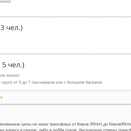
аналог
3 чел.)
5 чел.)
или аналог
 групп от 3 до 7 пассажиров или с большим багажом
ов
рованные цены на заказ трансфера от Киров (Kirov) до Киров(Kirov
му адресу в городе, либо в лобби отеля, бесплатную отмену транс