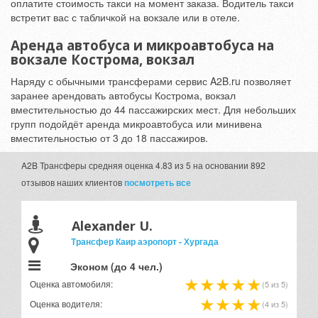
оплатите стоимость такси на момент заказа. Водитель такси
встретит вас с табличкой на вокзале или в отеле.
Аренда автобуса и микроавтобуса на
вокзале Кострома, вокзал
Наряду с обычными трансферами сервис A2B.ru позволяет
заранее арендовать автобусы Кострома, вокзал
вместительностью до 44 пассажирских мест. Для небольших
групп подойдёт аренда микроавтобуса или минивена
вместительностью от 3 до 18 пассажиров.
A2B Трансферы
средняя оценка
4.83 из 5
на основании
892
отзывов наших клиентов
посмотреть все
Alexander U.
Трансфер Каир аэропорт - Хургада
Эконом (до 4 чел.)
Оценка автомобиля:
(5 из 5)
Оценка водителя:
(4 из 5)