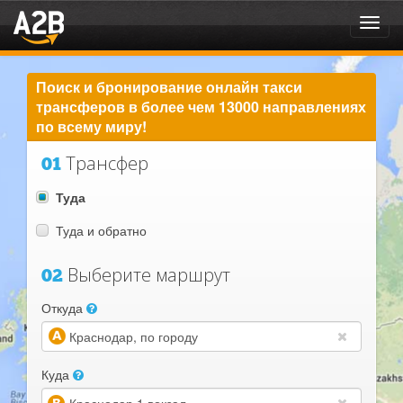
Toggl
navig
Поиск и бронирование онлайн такси
трансферов в более чем 13000 направлениях
по всему миру!
Трансфер
01
Туда
Туда и обратно
Выберите маршрут
02
Откуда
(warning)
Куда