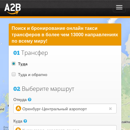
Toggl
navig
Поиск и бронирование онлайн такси
трансферов в более чем 13000 направлениях
по всему миру!
Трансфер
01
Туда
Туда и обратно
Выберите маршрут
02
Откуда
(warning)
Куда