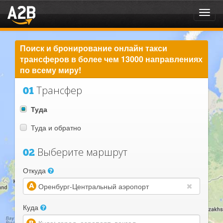
Toggl
navig
Поиск и бронирование онлайн такси
трансферов в более чем 13000 направлениях
по всему миру!
Трансфер
01
Туда
Туда и обратно
Выберите маршрут
02
Откуда
(warning)
Куда