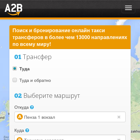
Toggl
navig
Поиск и бронирование онлайн такси
трансферов в более чем 13000 направлениях
по всему миру!
Трансфер
01
Туда
Туда и обратно
Выберите маршрут
02
Откуда
(warning)
Куда