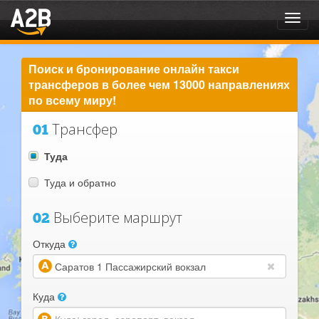
Toggl
navig
Поиск и бронирование онлайн такси
трансферов в более чем 13000 направлениях
по всему миру!
Трансфер
01
Туда
Туда и обратно
Выберите маршрут
02
Откуда
(warning)
Куда