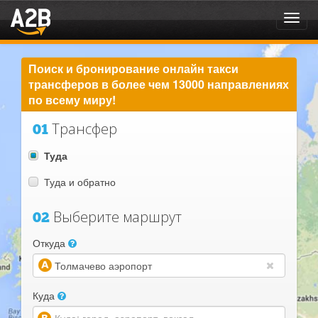
Toggl
navig
Поиск и бронирование онлайн такси
трансферов в более чем 13000 направлениях
по всему миру!
Трансфер
01
Туда
Туда и обратно
Выберите маршрут
02
Откуда
(warning)
Куда