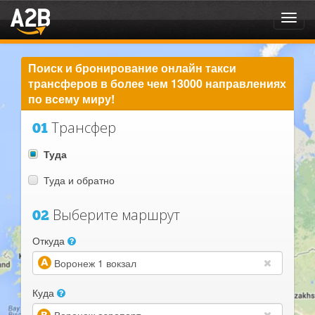
Toggl
navig
Поиск и бронирование онлайн такси
трансферов в более чем 13000 направлениях
по всему миру!
Трансфер
01
Туда
Туда и обратно
Выберите маршрут
02
Откуда
(warning)
Куда