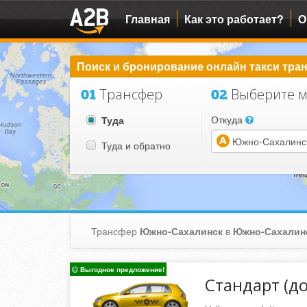
Главная
Как это работает?
О
Поиск и бронирование онлайн такси тран
Трансфер
Выберите м
01
02
Откуда
Туда
Туда и обратно
(warning)
Трансфер
Южно-Сахалинск
в
Южно-Сахалинс
Выгодное предложение!
Стандарт (до