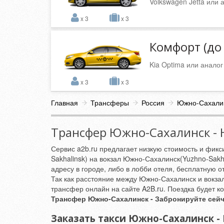
Volkswagen Jetta или 
x 3
x 3
Комфорт (до 
Kia Optima или аналог
x 3
x 3
Главная
Трансферы
Россия
Южно-Сахали
Трансфер Южно-Сахалинск - 
Сервис a2b.ru предлагает низкую стоимость и фик
Sakhalinsk) на вокзал Южно-Сахалинск(Yuzhno-Sakhal
адресу в городе, либо в лобби отеля, бесплатную 
Так как расстояние между Южно-Сахалинск и вокза
трансфер онлайн на сайте A2B.ru. Поездка будет 
Трансфер Южно-Сахалинск - Забронируйте сейч
Заказать такси Южно-Сахалинск -