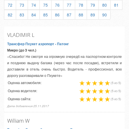
72
73
74
75
76
77
78
79
80
81
82
83
84
85
86
87
88
89
90
VLADIMIR L
Трансфер Пхукет аэропорт
- Патонг
Микро (до 3 чел.)
«Спасибо! Не смотря на огромную очередб на паспортном контроле
и позднюю выдачу багажа (через час после посадки), встретили и
доставили в отель очень быстро. Водитель - профессионал, всю
дорогу разговаривали о Пхукете»
Оценка автомобиля:
(5 из 5)
Оценка водителя:
(5 из 5)
Оценка сайта:
(5 из 5)
Дата добавления 25.11.2017
William W