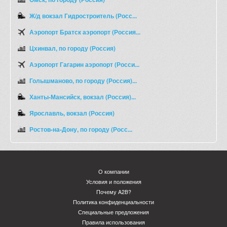
Ж/д вокзал Гидростроитель (Росс...
Аэропорт Братск аэропорт (Россия...
Цхинвал, по городу (Россия)
Аэропорт Гагарин аэропорт (Росси...
Голышманово, по городу (Россия)...
Ханты-Мансийск, вокзал (Россия)...
Ярославль, вокзал (Россия)
Ростов-на-Дону, по городу (Росс...
О компании
Условия и положения
Почему A2B?
Политика конфиденциальности
Специальные предложения
Правила использования