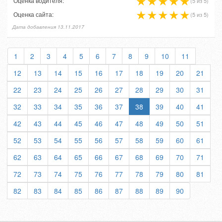
Оценка водителя:
(5 из 5)
Оценка сайта:
(5 из 5)
Дата добавления 13.11.2017
1
2
3
4
5
6
7
8
9
10
11
12
13
14
15
16
17
18
19
20
21
22
23
24
25
26
27
28
29
30
31
32
33
34
35
36
37
38
39
40
41
42
43
44
45
46
47
48
49
50
51
52
53
54
55
56
57
58
59
60
61
62
63
64
65
66
67
68
69
70
71
72
73
74
75
76
77
78
79
80
81
82
83
84
85
86
87
88
89
90