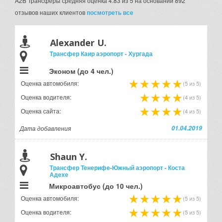
A2B Трансферы
средняя оценка
4.83 из 5
на основании
892
отзывов наших клиентов
посмотреть все
Alexander U.
Трансфер Каир аэропорт - Хургада
Эконом (до 4 чел.)
Оценка автомобиля:
(5 из 5)
Оценка водителя:
(4 из 5)
Оценка сайта:
(4 из 5)
Дата добавления
01.04.2019
Shaun Y.
Трансфер Тенерифе-Южный аэропорт - Коста
Адехе
Микроавтобус (до 10 чел.)
Оценка автомобиля:
(5 из 5)
Оценка водителя:
(5 из 5)