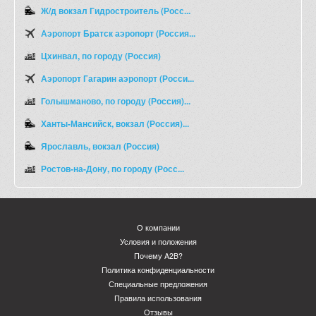
Ж/д вокзал Гидростроитель (Росс...
Аэропорт Братск аэропорт (Россия...
Цхинвал, по городу (Россия)
Аэропорт Гагарин аэропорт (Росси...
Голышманово, по городу (Россия)...
Ханты-Мансийск, вокзал (Россия)...
Ярославль, вокзал (Россия)
Ростов-на-Дону, по городу (Росс...
О компании
Условия и положения
Почему A2B?
Политика конфиденциальности
Специальные предложения
Правила использования
Отзывы