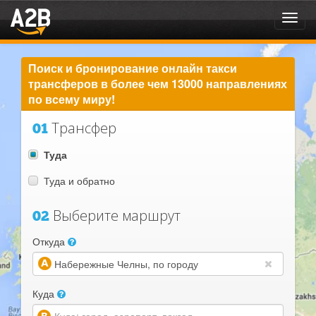
Toggl
navig
Поиск и бронирование онлайн такси
трансферов в более чем 13000 направлениях
по всему миру!
Трансфер
01
Туда
Туда и обратно
Выберите маршрут
02
Откуда
(warning)
Куда